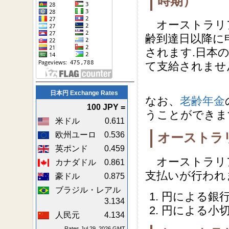
時期）
オーストラリ
齢到達日以降に
されます.日本
て支給されませ
日本円 Exchange Rates
なお、
老齢年金
100 JPY =
うことができま
米ドル
0.611
欧州ユーロ
0.536
オーストラ
英ポンド
0.459
オーストラリ
カナダドル
0.861
支払いが行われ
豪ドル
0.875
ブラジル・レアル
円による銀
3.134
円による小
人民元
4.134
Rates Jul 29, 2026 GMT