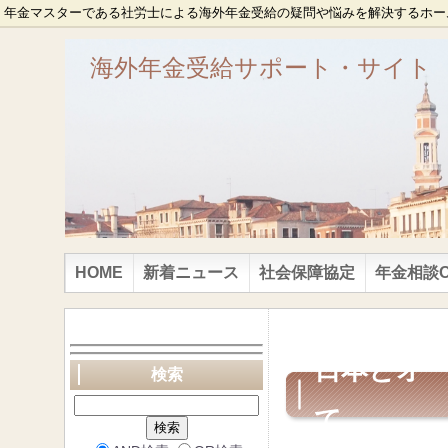
年金マスターである社労士による海外年金受給の疑問や悩みを解決するホー
海外年金受給サポート・サイト
HOME
新着ニュース
社会保障協定
年金相談ON
日本とオ
検索
て