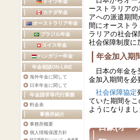
日本からオース
ドイツ年金
ーストラリアの
カナダ年金
アへの派遣期間
オーストラリア年金
間にオーストラ
ラリアの社会保
ブラジル年金
社会保障制度に
スイス年金
年金加入期
ハンガリー年金
年金相談ON-LINE
日本の年金を受
海外年金に関して
金加入期間を必
日本年金に関して
社会保障協定
年金請求等代行業務
ていた期間をこ
料金表
ようになりまし
事務所紹介
事務所概要
日豪(オー
個人情報保護方針
特定商取引について・免責事