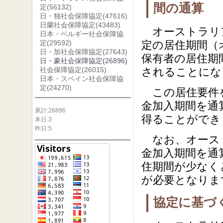
間の通算
定
(56132)
日・独社会保障協定
(47616)
日蘭社会保障協定
(43483)
オーストラリ
日本・ベルギー社会保障協
定
(29592)
定の居住期間（オー
日・加社会保障協定
(27643)
保有者の居住期
日・豪社会保障協定
(26896)
社会保障協定
(26015)
されることにな
日本・スペイン社会保障協
定
(24270)
この居住要件を
金加入期間を通
累計:26896
得ることができ
本日:3
昨日:5
なお、オースト
金加入期間を通
住期間が少なく
が必要となりま
協定に基づ