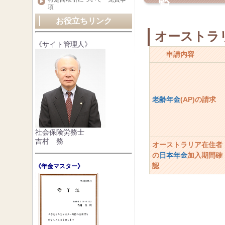
覧
項
お役立ちリンク
オーストラ
《サイト管理人》
申請内容
老齢年金
(AP)の請求
社会保険労務士
吉村 務
オーストラリア在住者
の
日本年金
加入期間確
認
《年金マスター》