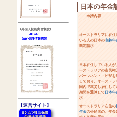
日本の年金
申請内容
《外国人技能実習制度》
JITCO
オーストラリアに在住
法的保護情報講師
いる人の日本の
老齢年
裁定請求
日本在住している人が
ーストラリアの市民権
パーマネント・ビザを
しており、オーストラ
国内で就労し居住して
期間を通算して
日本年
求
【運営サイト】
オーストラリア在住の
年金
の受給者の、年金