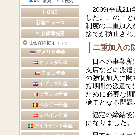
AND検索
OR検索
2009(平成21
HOME
した。このこと
新着ニュース
制度の二重加入
捨てが防止され
社会保障協定
社会保障協定リンク
二重加入の
アメリカ年金
日本の事業所に
オランダ年金
支店などに派遣
チェコ年金
の強制加入に関
イギリス年金
短期間の派遣で
ために必要な期
フランス年金
捨てとなる問題
ベルギー年金
協定の締結後は
スペイン年金
になりました。
アイルランド年金