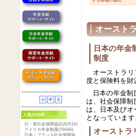
する各種の届出
オースト
日本の年金
制度
オーストラリア
度と保険料を財
日本の年金制度
小
中
大
は、社会保障制
は、日本及びオ
人気の10件
となっています
日・英社会保障協定
(82516)
アメリカ年金制度
(76666)
オーストラ
日本・フランス社会保障協