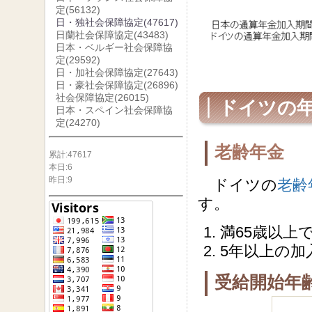
定
(56132)
日・独社会保障協定
(47617)
日蘭社会保障協定
(43483)
日本・ベルギー社会保障協
定
(29592)
日・加社会保障協定
(27643)
日・豪社会保障協定
(26896)
社会保障協定
(26015)
ドイツの
日本・スペイン社会保障協
定
(24270)
老齢年金
累計:47617
本日:6
昨日:9
ドイツの
老齢
す。
満65歳以上
5年以上の加
受給開始年