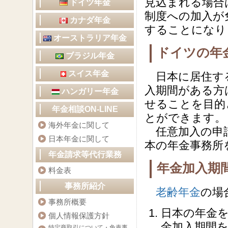
見込まれる場合
ドイツ年金
制度への加入が
カナダ年金
することになり
オーストラリア年金
ドイツの年
ブラジル年金
スイス年金
日本に居住する
入期間がある方
ハンガリー年金
せることを目的
年金相談ON-LINE
とができます。
海外年金に関して
任意加入の申請
日本年金に関して
本の年金事務所
年金請求等代行業務
年金加入期
料金表
事務所紹介
老齢年金
の場
事務所概要
日本の年金を
個人情報保護方針
金加入期間
特定商取引について・免責事