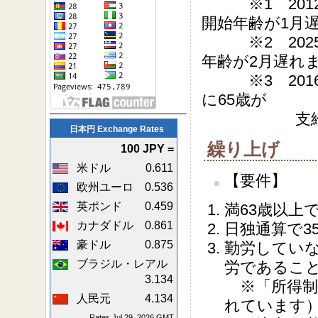
※1 2012
開始年齢が1月
※2 2025
年齢が2月遅
※3 2016
に65歳が
支給年齢と
日本円 Exchange Rates
繰り上げ
100 JPY =
米ドル
0.611
【要件】
欧州ユーロ
0.536
英ポンド
0.459
満63歳以上
カナダドル
0.861
日独通算で3
豪ドル
0.875
勤労してい
ブラジル・レアル
労であるこ
3.134
※「所得制
人民元
4.134
れています
Rates Jul 29, 2026 GMT