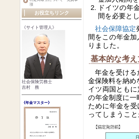
項
ドイツの年
お役立ちリンク
間を必要と
《サイト管理人》
社会保障協定
間をこの年金加
りました。
基本的な考え
年金を受けるた
金保険料を納め
社会保険労務士
吉村 務
イツ両国ともに
の年金制度に一
《年金マスター》
ために年金を受
ってしまうこと