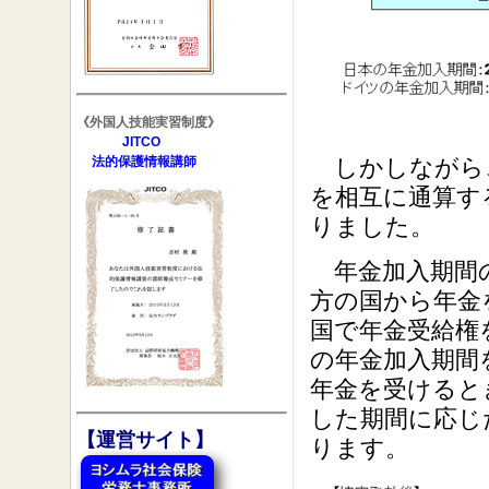
《外国人技能実習制度》
JITCO
法的保護情報講師
しかしながら、
を相互に通算す
りました。
年金加入期間の
方の国から年金
国で年金受給権
の年金加入期間
年金を受けると
した期間に応じ
【運営サイト】
ります。