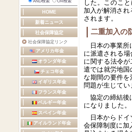
AND検索
OR検索
した。このこと
加入が解消され
HOME
されます。
新着ニュース
二重加入の
社会保障協定
社会保障協定リンク
日本の事業所に
アメリカ年金
に派遣される場
に関する法令が
オランダ年金
遣では就労地国
チェコ年金
な期間の要件を
イギリス年金
問題が生じてい
フランス年金
協定の締結後は
ベルギー年金
になりました。
スペイン年金
日本からドイツ
アイルランド年金
会保障制度に加