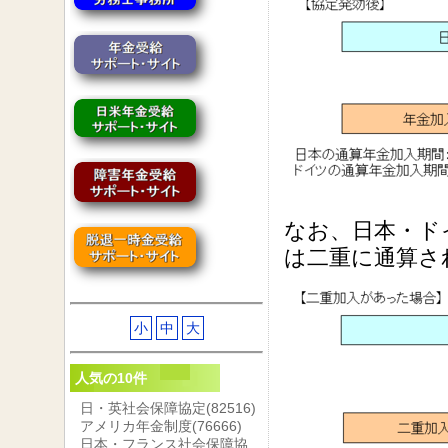
なお、日本・ド
は二重に通算さ
小
中
大
人気の10件
日・英社会保障協定
(82516)
アメリカ年金制度
(76666)
日本・フランス社会保障協