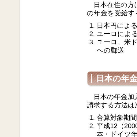
日本在住の方は
の年金を受給す
日本円によ
ユーロによ
ユーロ、米
への郵送
日本の年
日本の年金加入
請求する方法は
合算対象期
平成12（20
本・ドイツ