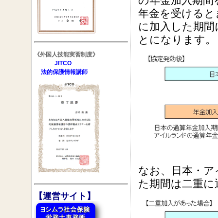
の年金加入期間
年金を受けると
に加入した期間
とになります。
《外国人技能実習制度》
JITCO
法的保護情報講師
なお、日本・ア
た期間は二重に
【運営サイト】