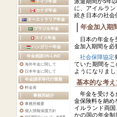
派遣期間が5年
ドイツ年金
に、アイルラン
カナダ年金
続き日本の社会
オーストラリア年金
年金加入期
ブラジル年金
スイス年金
日本の年金を受
金加入期間を必
ハンガリー年金
年金相談ON-LINE
社会保障協定
ていた期間をこ
海外年金に関して
ようになりまし
日本年金に関して
年金請求等代行業務
基本的な考え
料金表
年金を受けるた
事務所紹介
金保険料を納め
事務所概要
イルランド両国
個人情報保護方針
かの国の年金制
特定商取引について・免責事