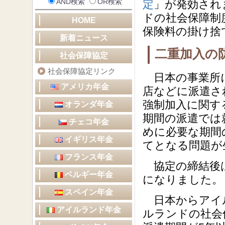
AND検索
OR検索
定
」が発効され
ドの社会保障制
HOME
保険料の掛け捨
新着ニュース
二重加入の
社会保障協定
社会保障協定リンク
日本の事業所に
アメリカ年金
店などに派遣さ
強制加入に関す
オランダ年金
期間の派遣では
チェコ年金
めに必要な期間
イギリス年金
てとなる問題が
フランス年金
協定の締結後は
ベルギー年金
になりました。
スペイン年金
日本からアイ
アイルランド年金
ルランドの社会