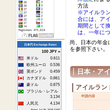
方法
※アイルラ
合には、ア
期間として
は、一年に
尚、日本の年金
日本円 Exchange Rates
を参照下さい。
100 JPY =
米ドル
0.611
欧州ユーロ
0.536
日本・ア
英ポンド
0.459
カナダドル
0.861
豪ドル
0.875
アイルラン
ブラジル・レアル
申請内容
3.134
人民元
4.134
Rates Jul 29, 2026 GMT