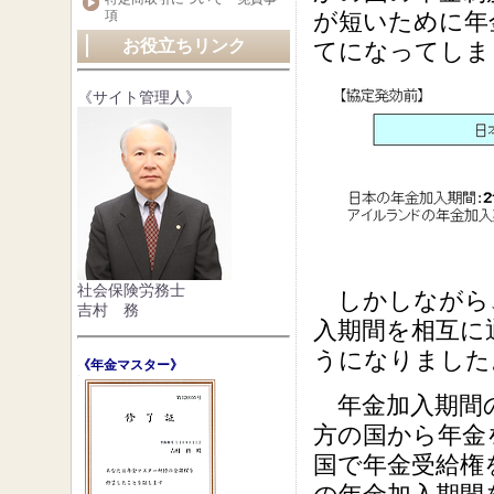
項
が短いために年
お役立ちリンク
てになってしま
《サイト管理人》
社会保険労務士
しかしながら
吉村 務
入期間を相互に
うになりました
《年金マスター》
年金加入期間の
方の国から年金
国で年金受給権