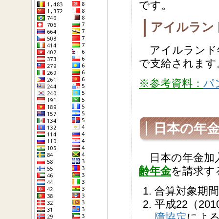
です。
アイルラン
アイルランド年
で支給されます
※参考資料：
パ
日本の年
日本の年金加入
齢年金
を請求す
合算対象期
平成22（2
障協定
によ