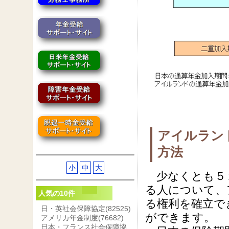
アイルラン
方法
小
中
大
少なくとも５
る人について、
人気の10件
る権利を確立で
日・英社会保障協定
(82525)
ができます。
アメリカ年金制度
(76682)
日本・フランス社会保障協