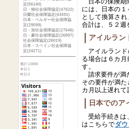
日本の保険期間
定
(56140)
には、日本の１
日・独社会保障協定
(47622)
日蘭社会保障協定
(43491)
として換算され
日本・ベルギー社会保障協
合計は、５２週
定
(29599)
日・加社会保障協定
(27646)
日・豪社会保障協定
(26897)
アイルラン
社会保障協定
(26019)
日本・スペイン社会保障協
アイルランドの
定
(24271)
る場合は６カ月
累計:13888
す。
本日:1
請求要件が満た
昨日:0
その要件が満た
カ月以上遅れて
日本でのア
受給手続きは
はこちらで
ダウ